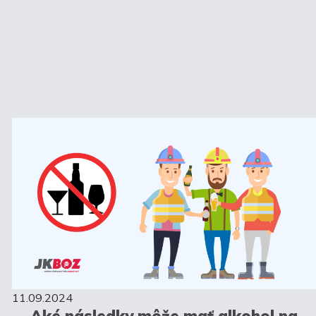
11.09.2024
Aké následky môže mať alkohol na