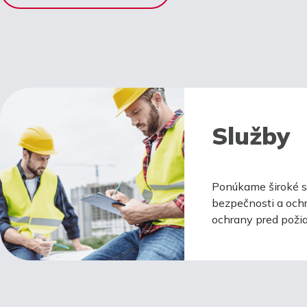
Služby
Ponúkame široké sp
bezpečnosti a ochr
ochrany pred požia