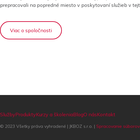
prepracovali na popredné miesto v poskytovaní služieb v tejto
Viac o spoločnosti
Služby
Produkty
Kurzy a školenia
Blog
O nás
Kontakt
© 2023 Všetky práva vyhradené | JKBOZ s.r.o. |
Spracovanie súborov