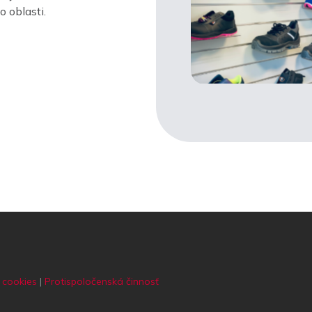
 oblasti.
 cookies
|
Protispoločenská činnosť