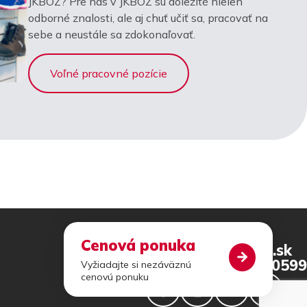
JKBOZ? Pre nás v JKBOZ sú dôležité nielen
odborné znalosti, ale aj chuť učiť sa, pracovať na
sebe a neustále sa zdokonaľovať.
Voľné pracovné pozície
Cenová ponuka
jkboz@jkboz.sk
+421 46 540 0599
Vyžiadajte si nezáväznú
cenovú ponuku