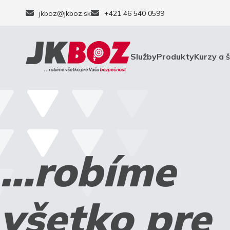
jkboz@jkboz.sk
+421 46 540 0599
Služby
Produkty
Kurzy a 
...robíme
všetko pre