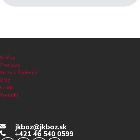
Služby
Produkty
Kurzy a školenia
Blog
O nás
Kontakt
jkboz@jkboz.sk
+421 46 540 0599