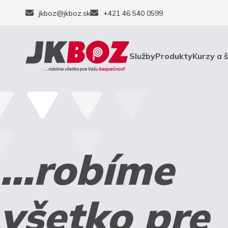
jkboz@jkboz.sk
+421 46 540 0599
Služby
Produkty
Kurzy a 
...robíme
všetko pre