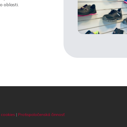
 oblasti.
 cookies
|
Protispoločenská činnosť