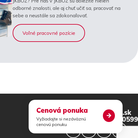
JKBOZ? Pre nás v JKBOZ sú dôležité nielen
odborné znalosti, ale aj chuť učiť sa, pracovať na
sebe a neustále sa zdokonaľovať.
Voľné pracovné pozície
Cenová ponuka
jkboz@jkboz.sk
+421 46 540 0599
Vyžiadajte si nezáväznú
cenovú ponuku