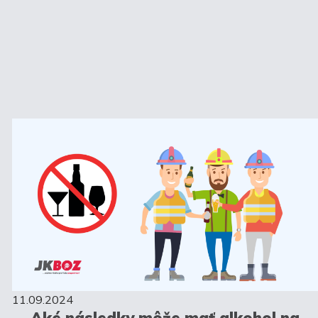
11.09.2024
Aké následky môže mať alkohol na