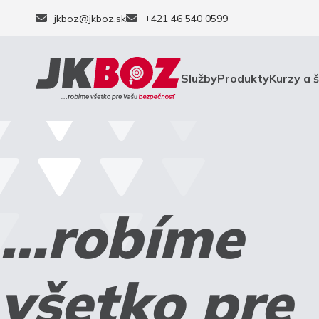
jkboz@jkboz.sk
+421 46 540 0599
Služby
Produkty
Kurzy a 
...robíme
všetko pre