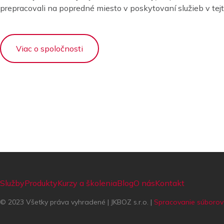
prepracovali na popredné miesto v poskytovaní služieb v tejto
Viac o spoločnosti
Služby
Produkty
Kurzy a školenia
Blog
O nás
Kontakt
© 2023 Všetky práva vyhradené | JKBOZ s.r.o. |
Spracovanie súborov