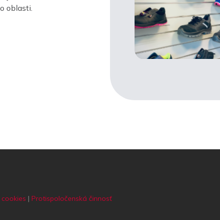
 oblasti.
 cookies
|
Protispoločenská činnosť