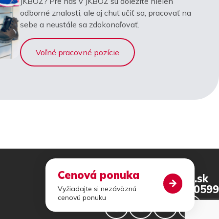
JKBOZ? Pre nás v JKBOZ sú dôležité nielen
odborné znalosti, ale aj chuť učiť sa, pracovať na
sebe a neustále sa zdokonaľovať.
Voľné pracovné pozície
Cenová ponuka
jkboz@jkboz.sk
+421 46 540 0599
Vyžiadajte si nezáväznú
cenovú ponuku