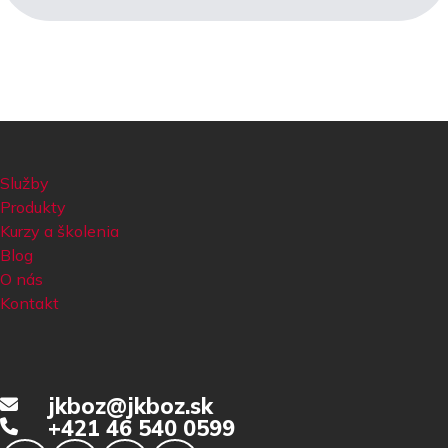
Služby
Produkty
Kurzy a školenia
Blog
O nás
Kontakt
jkboz@jkboz.sk
+421 46 540 0599