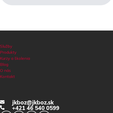
Služby
Produkty
Kurzy a školenia
Blog
O nás
Kontakt
jkboz@jkboz.sk
+421 46 540 0599