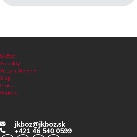
Služby
Produkty
Kurzy a školenia
Blog
O nás
Kontakt
jkboz@jkboz.sk
+421 46 540 0599