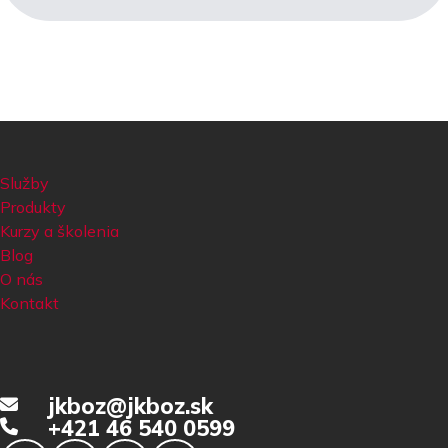
Služby
Produkty
Kurzy a školenia
Blog
O nás
Kontakt
jkboz@jkboz.sk
+421 46 540 0599