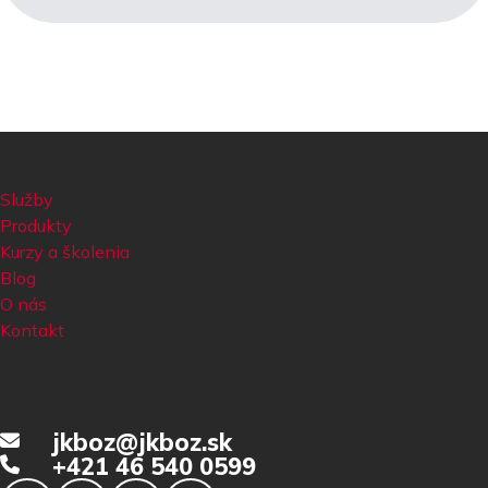
Služby
Produkty
Kurzy a školenia
Blog
O nás
Kontakt
jkboz@jkboz.sk
+421 46 540 0599