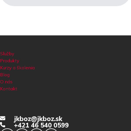
Služby
Produkty
Kurzy a školenia
Blog
O nás
Kontakt
jkboz@jkboz.sk
+421 46 540 0599