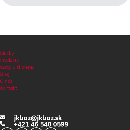
Služby
Produkty
Kurzy a školenia
Blog
O nás
Kontakt
jkboz@jkboz.sk
+421 46 540 0599