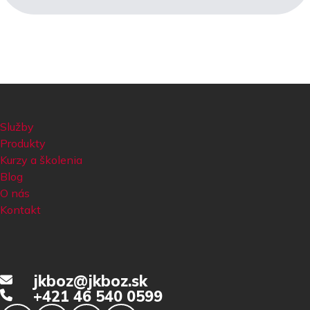
Služby
Produkty
Kurzy a školenia
Blog
O nás
Kontakt
jkboz@jkboz.sk
+421 46 540 0599