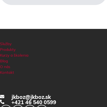
Služby
Produkty
Kurzy a školenia
Blog
O nás
Kontakt
jkboz@jkboz.sk
+421 46 540 0599