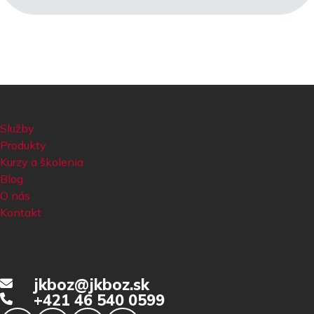
Služby
Produkty
Kurzy a školenia
Blog
O nás
Kontakt
jkboz@jkboz.sk
+421 46 540 0599