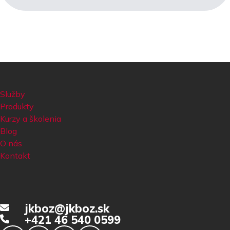
Služby
Produkty
Kurzy a školenia
Blog
O nás
Kontakt
jkboz@jkboz.sk
+421 46 540 0599