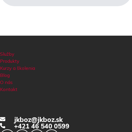
Služby
Produkty
Kurzy a školenia
Blog
O nás
Kontakt
jkboz@jkboz.sk
+421 46 540 0599