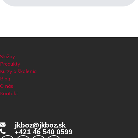
Služby
Produkty
Kurzy a školenia
Blog
O nás
Kontakt
jkboz@jkboz.sk
+421 46 540 0599