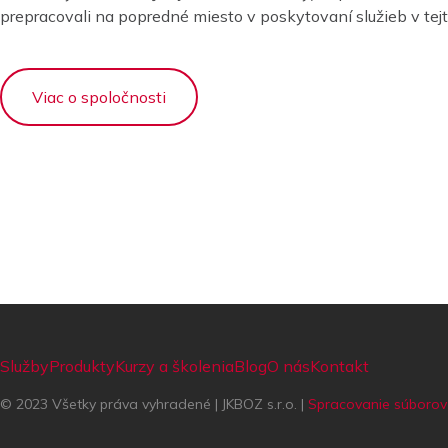
prepracovali na popredné miesto v poskytovaní služieb v tejto
Viac o spoločnosti
Služby
Produkty
Kurzy a školenia
Blog
O nás
Kontakt
© 2023 Všetky práva vyhradené | JKBOZ s.r.o. |
Spracovanie súborov