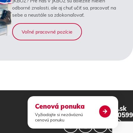
JKBOZ? Pre nás v JKBOZ sú dôležité nielen
odborné znalosti, ale aj chuť učiť sa, pracovať na
sebe a neustále sa zdokonaľovať.
Voľné pracovné pozície
Cenová ponuka
jkboz@jkboz.sk
+421 46 540 0599
Vyžiadajte si nezáväznú
cenovú ponuku