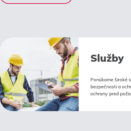
Služby
Ponúkame široké sp
bezpečnosti a ochr
ochrany pred požia