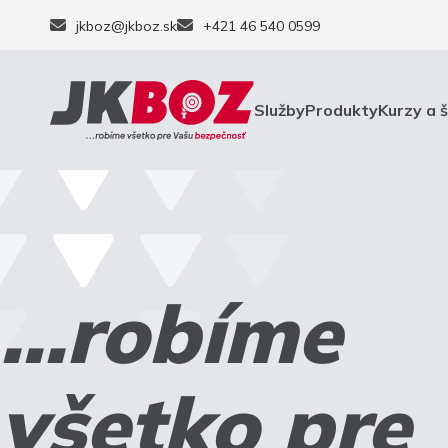
jkboz@jkboz.sk
+421 46 540 0599
Služby
Produkty
Kurzy a 
...robíme
všetko pre