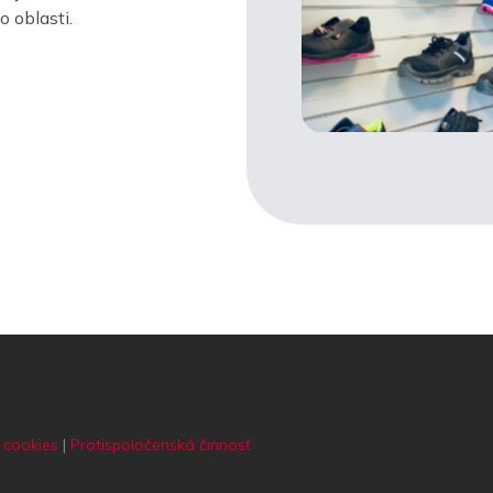
 oblasti.
 cookies
|
Protispoločenská činnosť