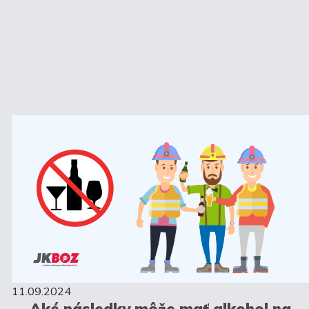
11.09.2024
Aké následky môže mať alkohol na