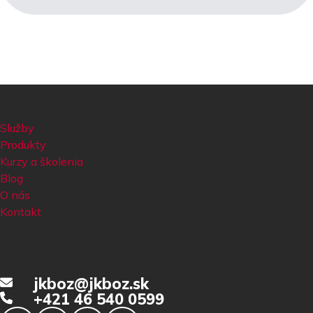
Služby
Produkty
Kurzy a školenia
Blog
O nás
Kontakt
jkboz@jkboz.sk
+421 46 540 0599