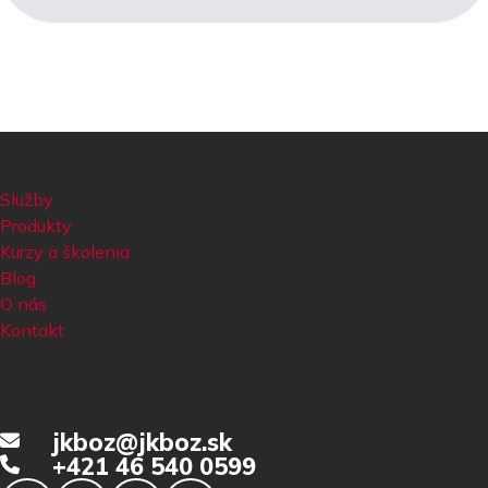
Služby
Produkty
Kurzy a školenia
Blog
O nás
Kontakt
jkboz@jkboz.sk
+421 46 540 0599