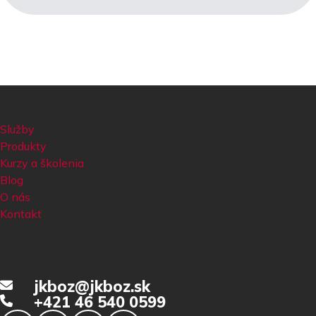
Služby
Produkty
Kurzy a školenia
Blog
O nás
Kontakt
jkboz@jkboz.sk
+421 46 540 0599