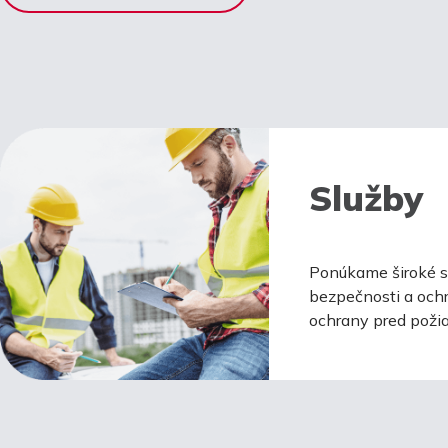
Služby
Ponúkame široké sp
bezpečnosti a ochr
ochrany pred požia