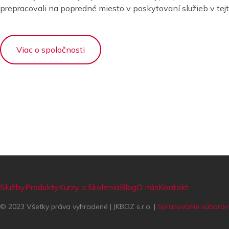
prepracovali na popredné miesto v poskytovaní služieb v tejto
Viac o spoločnosti
Služby
Produkty
Kurzy a školenia
Blog
O nás
Kontakt
© 2023 Všetky práva vyhradené | JKBOZ s.r.o. |
Spracovanie súborov