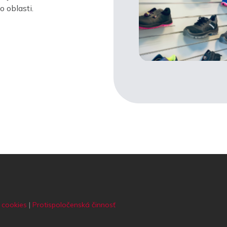
 oblasti.
 cookies
|
Protispoločenská činnosť