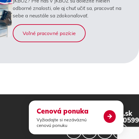
JKBOZ? Pre nás v JKBOZ sú dôležité nielen
odborné znalosti, ale aj chuť učiť sa, pracovať na
sebe a neustále sa zdokonaľovať.
Voľné pracovné pozície
Cenová ponuka
jkboz@jkboz.sk
+421 46 540 0599
Vyžiadajte si nezáväznú
cenovú ponuku