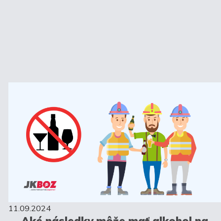
11.09.2024
Aké následky môže mať alkohol na