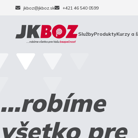
jkboz@jkboz.sk
+421 46 540 0599
Služby
Produkty
Kurzy a 
...robíme
všetko pre