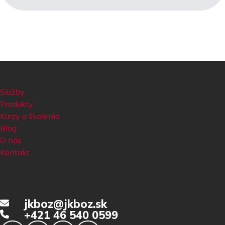
Služby
Produkty
Kurzy a školenia
Blog
O nás
Kontakt
jkboz@jkboz.sk
+421 46 540 0599