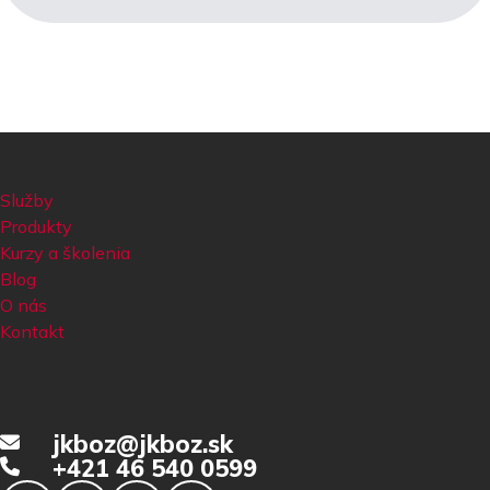
Služby
Produkty
Kurzy a školenia
Blog
O nás
Kontakt
jkboz@jkboz.sk
+421 46 540 0599