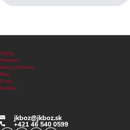
Služby
Produkty
Kurzy a školenia
Blog
O nás
Kontakt
jkboz@jkboz.sk
+421 46 540 0599