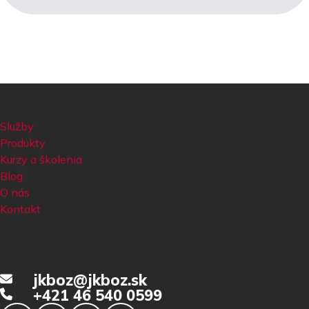
Služby
Produkty
Kurzy a školenia
Blog
O nás
Kontakt
jkboz@jkboz.sk
+421 46 540 0599