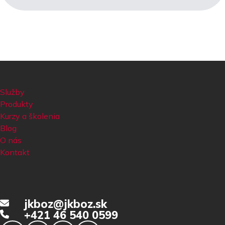
Služby
Produkty
Kurzy a školenia
Blog
O nás
Kontakt
jkboz@jkboz.sk
+421 46 540 0599