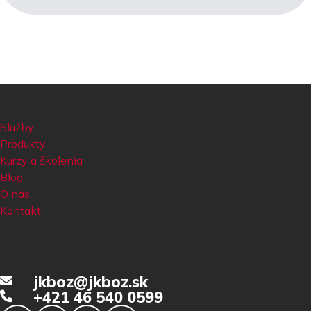
Služby
Produkty
Kurzy a školenia
Blog
O nás
Kontakt
jkboz@jkboz.sk
+421 46 540 0599