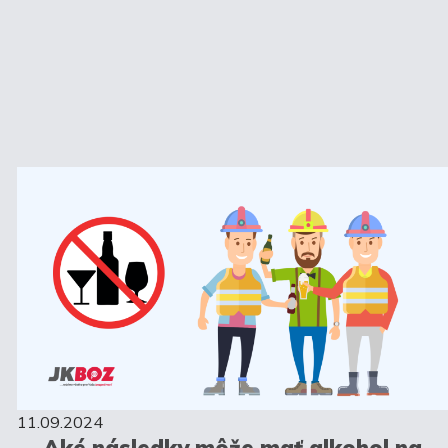
11.09.2024
Aké následky môže mať alkohol na