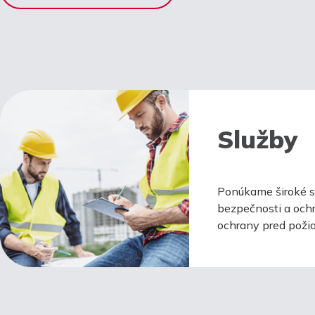
Služby
Ponúkame široké sp
bezpečnosti a ochr
ochrany pred požia