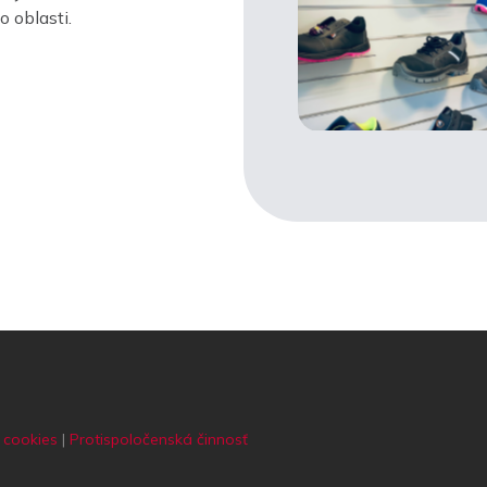
 oblasti.
 cookies
|
Protispoločenská činnosť