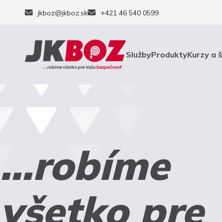
jkboz@jkboz.sk
+421 46 540 0599
Služby
Produkty
Kurzy a 
...robíme
všetko pre