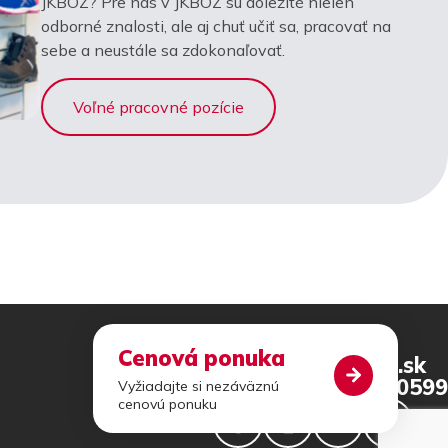
JKBOZ? Pre nás v JKBOZ sú dôležité nielen
odborné znalosti, ale aj chuť učiť sa, pracovať na
sebe a neustále sa zdokonaľovať.
Voľné pracovné pozície
Cenová ponuka
jkboz@jkboz.sk
+421 46 540 0599
Vyžiadajte si nezáväznú
cenovú ponuku