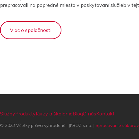
prepracovali na popredné miesto v poskytovaní služieb v tejto
Viac o spoločnosti
Služby
Produkty
Kurzy a školenia
Blog
O nás
Kontakt
© 2023 Všetky práva vyhradené | JKBOZ s.r.o. |
Spracovanie súborov