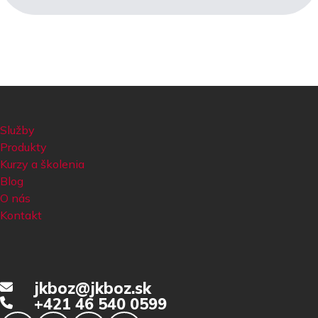
Služby
Produkty
Kurzy a školenia
Blog
O nás
Kontakt
jkboz@jkboz.sk
+421 46 540 0599