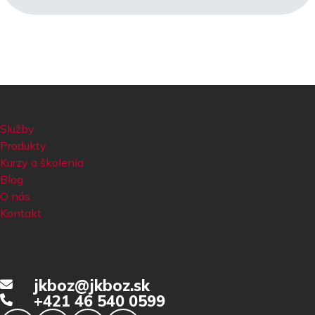
Služby
Produkty
Kurzy a školenia
Blog
O nás
Kontakt
jkboz@jkboz.sk
+421 46 540 0599