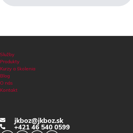
Služby
Produkty
Kurzy a školenia
Blog
O nás
Kontakt
jkboz@jkboz.sk
+421 46 540 0599