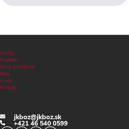
Služby
Produkty
Kurzy a školenia
Blog
O nás
Kontakt
jkboz@jkboz.sk
+421 46 540 0599