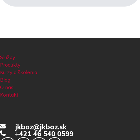
Služby
Produkty
Kurzy a školenia
Blog
O nás
Kontakt
jkboz@jkboz.sk
+421 46 540 0599