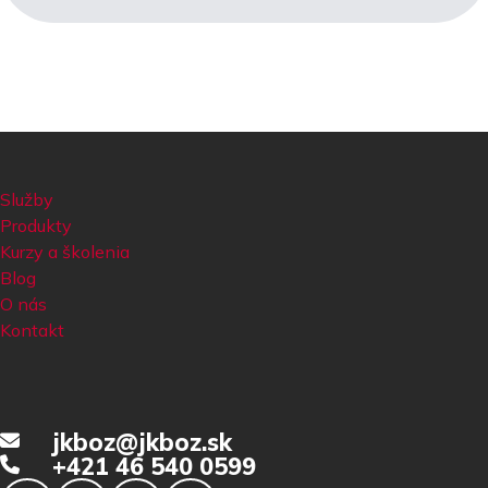
Služby
Produkty
Kurzy a školenia
Blog
O nás
Kontakt
jkboz@jkboz.sk
+421 46 540 0599