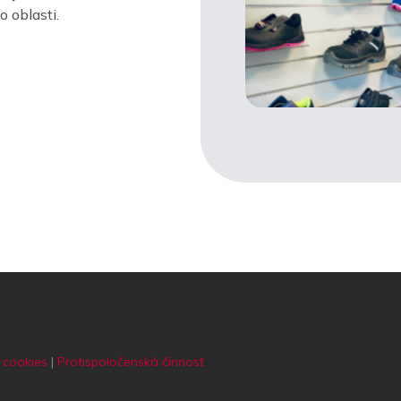
 oblasti.
 cookies
|
Protispoločenská činnosť