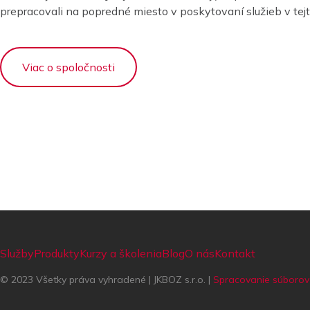
prepracovali na popredné miesto v poskytovaní služieb v tejto
Viac o spoločnosti
Služby
Produkty
Kurzy a školenia
Blog
O nás
Kontakt
© 2023 Všetky práva vyhradené | JKBOZ s.r.o. |
Spracovanie súborov