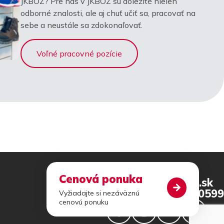
JKBOZ? Pre nás v JKBOZ sú dôležité nielen
odborné znalosti, ale aj chuť učiť sa, pracovať na
sebe a neustále sa zdokonaľovať.
Voľné pracovné pozície
Cenová ponuka
jkboz@jkboz.sk
+421 46 540 0599
Vyžiadajte si nezáväznú
cenovú ponuku