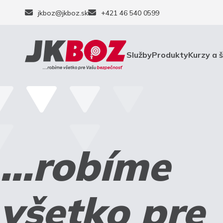
jkboz@jkboz.sk
+421 46 540 0599
Služby
Produkty
Kurzy a 
...robíme
všetko pre