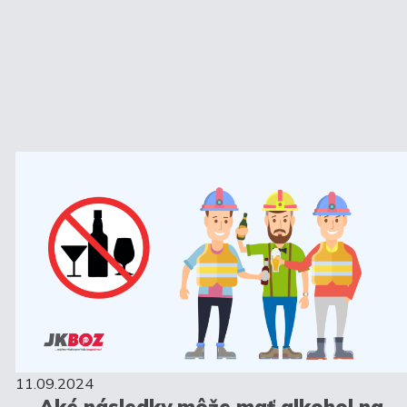
11.09.2024
Aké následky môže mať alkohol na