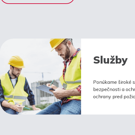
Služby
Ponúkame široké sp
bezpečnosti a ochr
ochrany pred požia