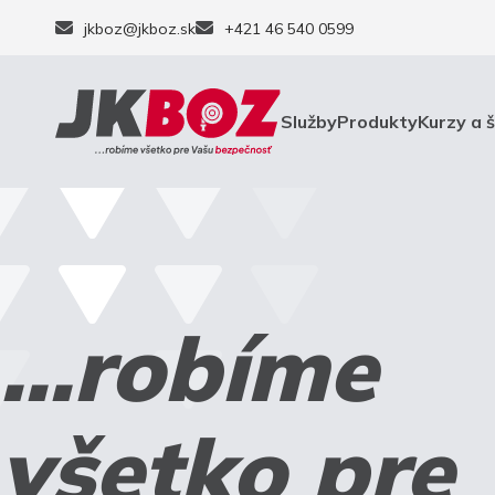
jkboz@jkboz.sk
+421 46 540 0599
Služby
Produkty
Kurzy a 
...robíme
všetko pre