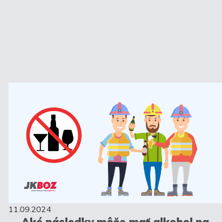
11.09.2024
Aké následky môže mať alkohol na