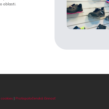
 oblasti.
 cookies
|
Protispoločenská činnosť