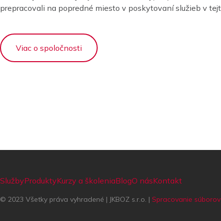
prepracovali na popredné miesto v poskytovaní služieb v tejto
Viac o spoločnosti
Služby
Produkty
Kurzy a školenia
Blog
O nás
Kontakt
© 2023 Všetky práva vyhradené | JKBOZ s.r.o. |
Spracovanie súborov