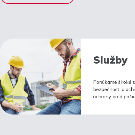
Služby
Ponúkame široké sp
bezpečnosti a ochr
ochrany pred požia