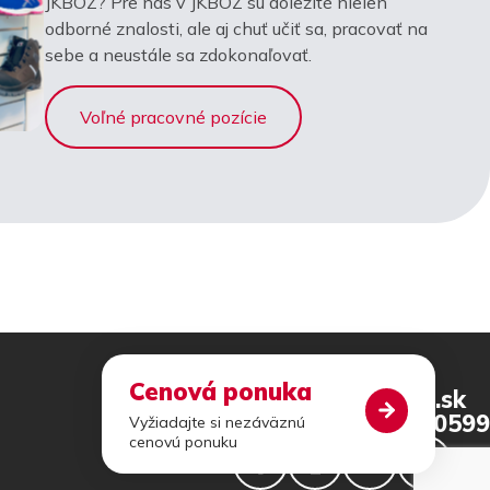
JKBOZ? Pre nás v JKBOZ sú dôležité nielen
odborné znalosti, ale aj chuť učiť sa, pracovať na
sebe a neustále sa zdokonaľovať.
Voľné pracovné pozície
Cenová ponuka
jkboz@jkboz.sk
+421 46 540 0599
Vyžiadajte si nezáväznú
cenovú ponuku