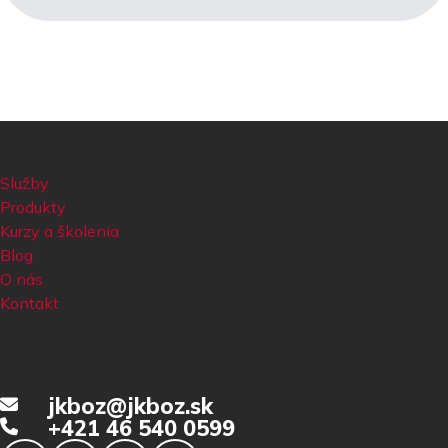
Služby
Produkty
Kurzy a školenia
Blog
O nás
Kontakt
jkboz@jkboz.sk
+421 46 540 0599