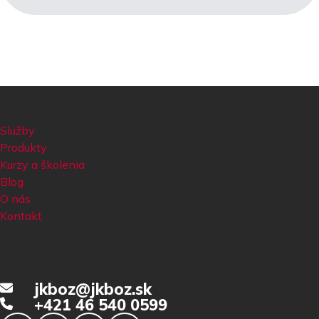
Služby
Produkty
Kurzy a školenia
Blog
O nás
Kontakt
jkboz@jkboz.sk
+421 46 540 0599