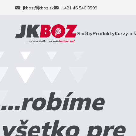
jkboz@jkboz.sk
+421 46 540 0599
Služby
Produkty
Kurzy a 
...robíme
všetko pre