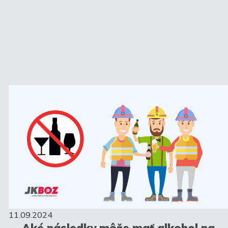
11.09.2024
Aké následky môže mať alkohol na