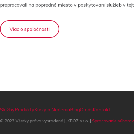
prepracovali na popredné miesto v poskytovaní služieb v tejto
Viac o spoločnosti
Služby
Produkty
Kurzy a školenia
Blog
O nás
Kontakt
© 2023 Všetky práva vyhradené | JKBOZ s.r.o. |
Spracovanie súborov