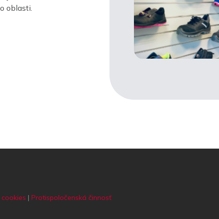
 oblasti.
 cookies
|
Protispoločenská činnosť