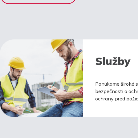
Služby
Ponúkame široké sp
bezpečnosti a ochr
ochrany pred požia