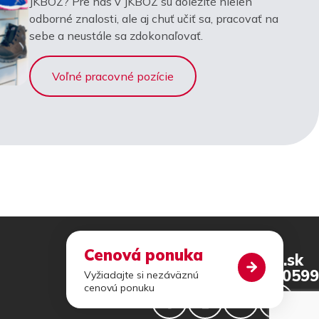
JKBOZ? Pre nás v JKBOZ sú dôležité nielen
odborné znalosti, ale aj chuť učiť sa, pracovať na
sebe a neustále sa zdokonaľovať.
Voľné pracovné pozície
Cenová ponuka
jkboz@jkboz.sk
+421 46 540 0599
Vyžiadajte si nezáväznú
cenovú ponuku