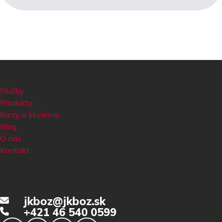
Služby
Produkty
Kurzy a školenia
Blog
O nás
Kontakt
jkboz@jkboz.sk
+421 46 540 0599