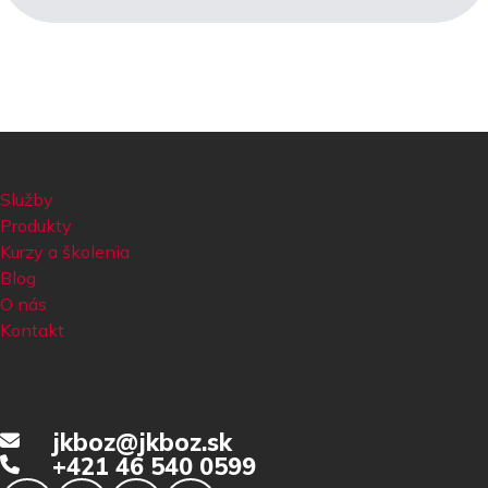
Služby
Produkty
Kurzy a školenia
Blog
O nás
Kontakt
jkboz@jkboz.sk
+421 46 540 0599