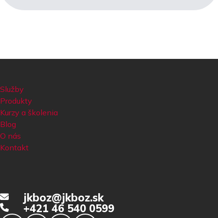
Služby
Produkty
Kurzy a školenia
Blog
O nás
Kontakt
jkboz@jkboz.sk
+421 46 540 0599