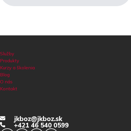
Služby
Produkty
Kurzy a školenia
Blog
O nás
Kontakt
jkboz@jkboz.sk
+421 46 540 0599