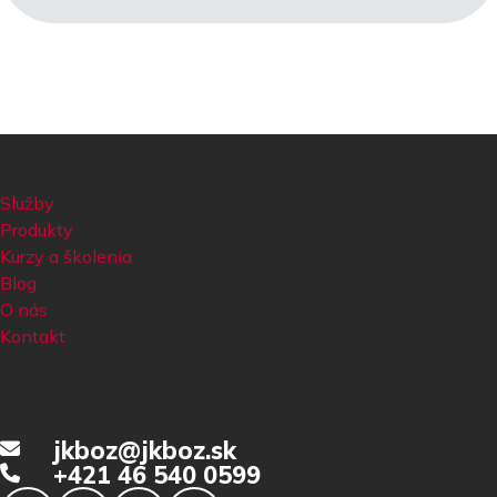
Služby
Produkty
Kurzy a školenia
Blog
O nás
Kontakt
jkboz@jkboz.sk
+421 46 540 0599