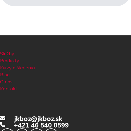
Služby
Produkty
Kurzy a školenia
Blog
O nás
Kontakt
jkboz@jkboz.sk
+421 46 540 0599