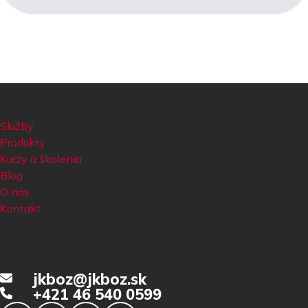
Služby
Produkty
Kurzy a školenia
Blog
O nás
Kontakt
jkboz@jkboz.sk
+421 46 540 0599