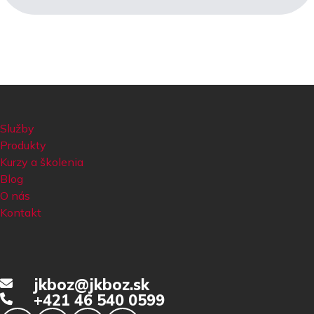
Služby
Produkty
Kurzy a školenia
Blog
O nás
Kontakt
jkboz@jkboz.sk
+421 46 540 0599